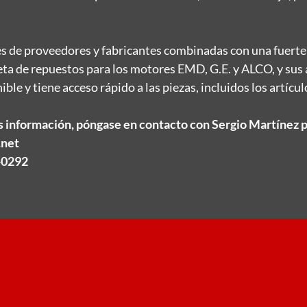
es de proveedores y fabricantes combinadas con una fuerte
ta de repuestos para los motores EMD, G.E. y ALCO, y sus 
ble y tiene acceso rápido a las piezas, incluidos los artícul
 información, póngase en contacto con Sergio Martínez po
.net
-0292