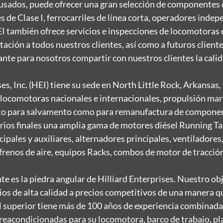
sados, puede ofrecer una gran selección de componentes d
s de Clase I, ferrocarriles de línea corta, operadores indep
I también ofrece servicios e inspecciones de locomotoras
tación a todos nuestros clientes, así como a futuros client
ante para nosotros compartir con nuestros clientes la calid
ses, Inc. (HEI) tiene su sede en North Little Rock, Arkansa
 locomotoras nacionales e internacionales, propulsión mari
o para salvamento como para remanufactura de componente
rios finales una amplia gama de motores diésel Running T
ipales y auxiliares, alternadores principales, ventiladore
renos de aire, equipos Racks, combos de motor de tracción,
iente es la piedra angular de Hilliard Enterprises. Nuestro 
cios de alta calidad a precios competitivos de una manera q
 superior tiene más de 100 años de experiencia combinada y
reacondicionadas para su locomotora, barco de trabajo, pl