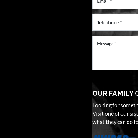
OUR FAMILY 
Looking for someth
Visit one of our si
what they can do fo