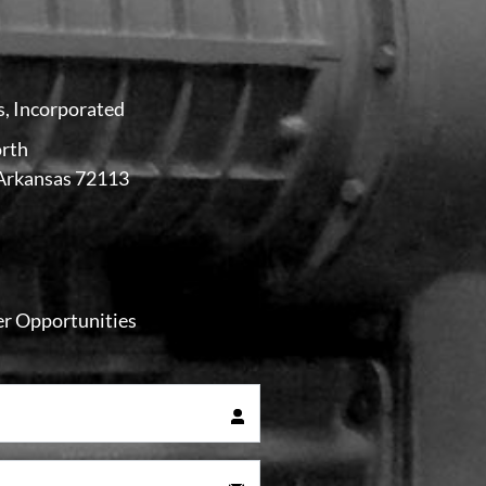
s, Incorporated
rth
 Arkansas 72113
eer Opportunities