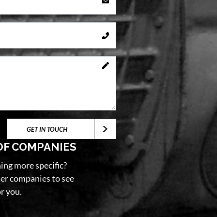
GET IN TOUCH
OF COMPANIES
ing more specific?
ster companies to see
r you.