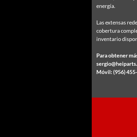
energía.
Las extensas red
cobertura comple
inventario disponi
Para obtener más
sergio@heiparts
Móvil: (956) 455