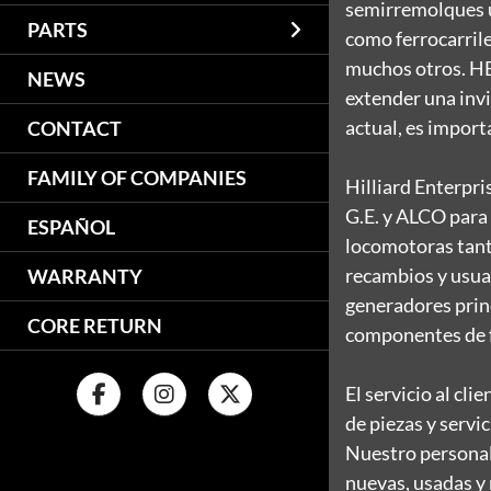
semirremolques u
PARTS
como ferrocarrile
muchos otros. HE
NEWS
extender una invi
actual, es import
CONTACT
FAMILY OF COMPANIES
Hilliard Enterpri
G.E. y ALCO para
ESPAÑOL
locomotoras tant
recambios y usua
WARRANTY
generadores princ
CORE RETURN
componentes de f
El servicio al cl
de piezas y servi
Nuestro personal
nuevas, usadas y 