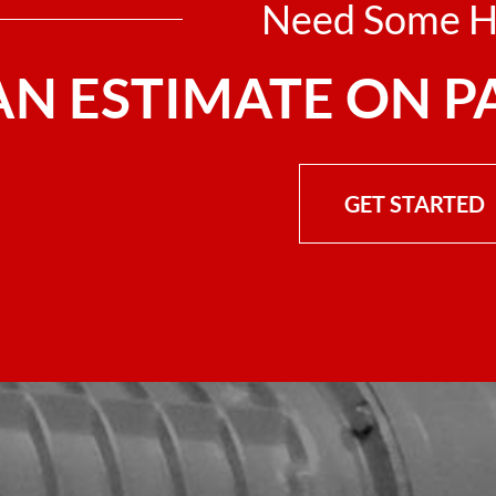
Need Some H
AN ESTIMATE ON P
GET STARTED