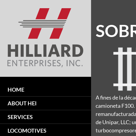
SOB
HOME
A fines de la déc
ABOUT HEI
camioneta F100. 
remanufacturadas
SERVICES
de Unipar, LLC; 
turbocompresores
LOCOMOTIVES